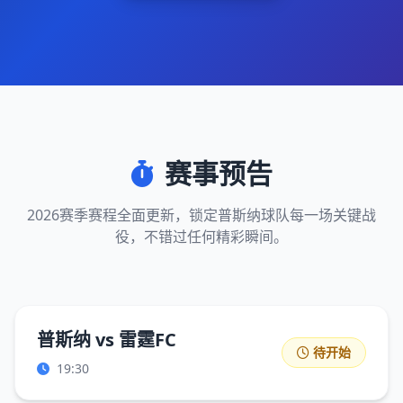
赛事预告
2026赛季赛程全面更新，锁定普斯纳球队每一场关键战
役，不错过任何精彩瞬间。
普斯纳 vs 雷霆FC
待开始
19:30