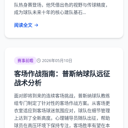
队热身赛登场，他凭借出色的视野与传球精度，
成为球队未来十年的核心建队基石...
阅读全文
赛事前瞻
2026年05月10日
客场作战指南：普斯纳球队远征
战术分析
面对即将到来的连续客场挑战，普斯纳球队教练
组专门制定了针对性的客场作战方案。从客场更
衣室适应到客场球迷氛围应对，球队在细节管理
上达到了全新高度。心理辅导员随队出征，帮助
球员在高压环境下保持专注，客场胜率有望在本