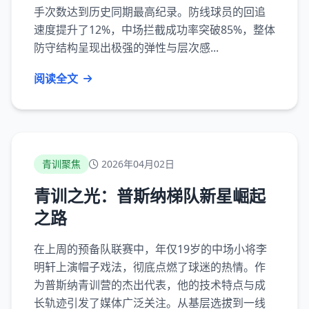
手次数达到历史同期最高纪录。防线球员的回追
速度提升了12%，中场拦截成功率突破85%，整体
防守结构呈现出极强的弹性与层次感...
阅读全文
青训聚焦
2026年04月02日
青训之光：普斯纳梯队新星崛起
之路
在上周的预备队联赛中，年仅19岁的中场小将李
明轩上演帽子戏法，彻底点燃了球迷的热情。作
为普斯纳青训营的杰出代表，他的技术特点与成
长轨迹引发了媒体广泛关注。从基层选拔到一线