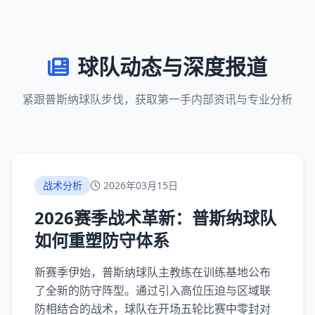
球队动态与深度报道
紧跟普斯纳球队步伐，获取第一手内部资讯与专业分析
战术分析
2026年03月15日
2026赛季战术革新：普斯纳球队
如何重塑防守体系
新赛季伊始，普斯纳球队主教练在训练基地公布
了全新的防守阵型。通过引入高位压迫与区域联
防相结合的战术，球队在开场五轮比赛中零封对